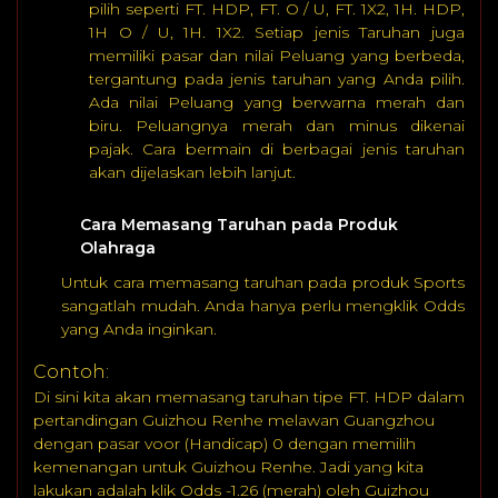
pilih seperti FT. HDP, FT. O / U, FT. 1X2, 1H. HDP,
1H O / U, 1H. 1X2. Setiap jenis Taruhan juga
memiliki pasar dan nilai Peluang yang berbeda,
tergantung pada jenis taruhan yang Anda pilih.
Ada nilai Peluang yang berwarna merah dan
biru. Peluangnya merah dan minus dikenai
pajak. Cara bermain di berbagai jenis taruhan
akan dijelaskan lebih lanjut.
Cara Memasang Taruhan pada Produk
Olahraga
Untuk cara memasang taruhan pada produk Sports
sangatlah mudah. Anda hanya perlu mengklik Odds
yang Anda inginkan.
Contoh:
Di sini kita akan memasang taruhan tipe FT. HDP dalam
pertandingan Guizhou Renhe melawan Guangzhou
dengan pasar voor (Handicap) 0 dengan memilih
kemenangan untuk Guizhou Renhe. Jadi yang kita
lakukan adalah klik Odds -1.26 (merah) oleh Guizhou