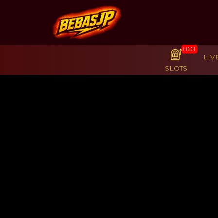
Selamat Datang Di Website BEBASJP Agen Slot 
HOT
LIV
SLOTS