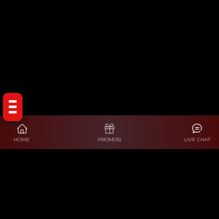
HOME
PROMOSI
LIVE CHAT