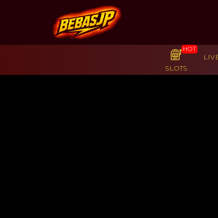
Selamat Datang Di Website BEBASJP Agen Slot P
HOT
LIV
SLOTS