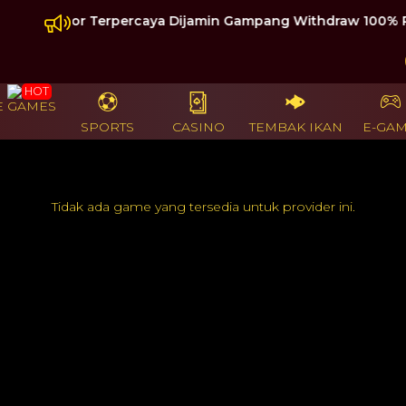
aling Gacor Terpercaya Dijamin Gampang Withdraw 100% Pr
HOT
E GAMES
SPORTS
CASINO
TEMBAK IKAN
E-GA
Tidak ada game yang tersedia untuk provider ini.