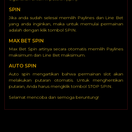
SPIN
Jika anda sudah selesai memilih Paylines dan Line Bet
yang anda inginkan, maka untuk memulai permainan
adalah dengan klik tombol SPIN.
MAX BET SPIN
Max Bet Spin artinya secara otomatis memilih Paylines
maksimum dan Line Bet maksimum.
AUTO SPIN
Auto spin mengartikan bahwa permainan slot akan
melakukan putaran otomatis. Untuk menghentikan
putaran, Anda harus mengklik tombol STOP SPIN.
Selamat mencoba dan semoga beruntung!